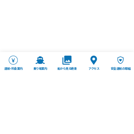
運航・料金案内
乗り場案内
船から見る絶景
アクセス
安全運航の取組
TOP
東尋坊観光遊覧船株式会社