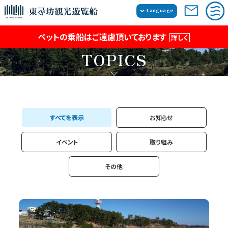
東尋坊観光遊覧船
Language
日本語
ペットの乗船はご遠慮頂いております
詳しく
English
簡体中文
TOPICS
繁体中文
すべてを表示
お知らせ
イベント
取り組み
その他