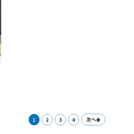
次へ
1
2
3
4