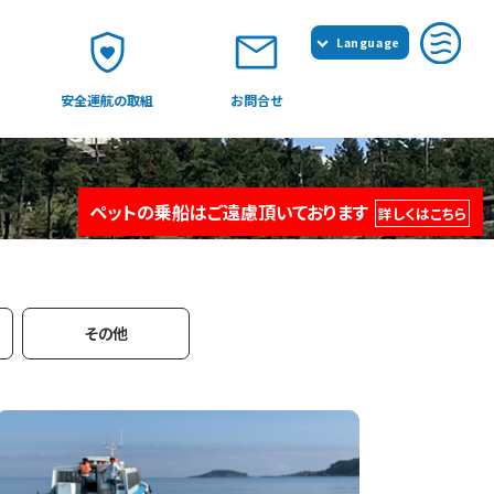
Language
日本語
安全運航の取組
お問合せ
English
簡体中文
繁体中文
ペットの乗船はご遠慮頂いております
詳しくはこちら
その他