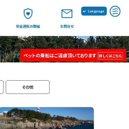
Language
日本語
安全運航の取組
お問合せ
English
簡体中文
繁体中文
ペットの乗船はご遠慮頂いております
詳しくはこちら
その他