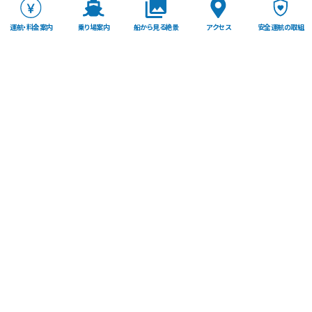
運航・料金案内
乗り場案内
船から見る絶景
アクセス
安全運航の取組
TOP
東尋坊観光遊覧船株式会社
〒913-0064 福井県坂井市三国町安島64-1
TEL：0776-81-3808
FAX：0776-82-5088
トップページ
アクセス
素材提供について
トピックス
安全運航の取組
プライバシーポリシー