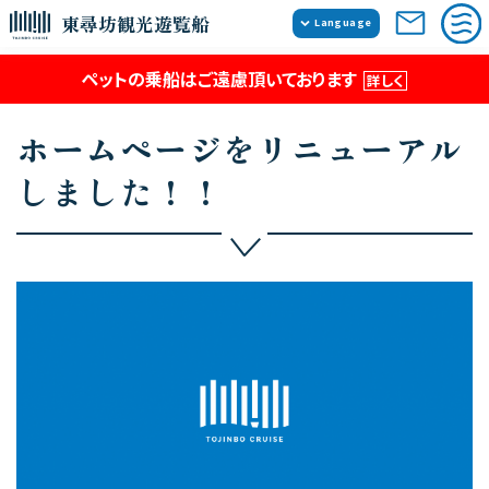
東尋坊観光遊覧船
Language
日本語
ペットの乗船はご遠慮頂いております
詳しく
English
簡体中文
ホームページをリニューアル
繁体中文
しました！！