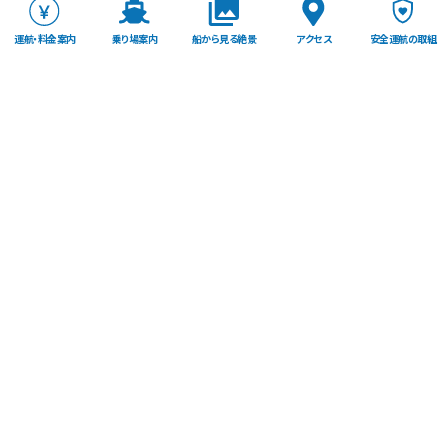
運航・料金案内
乗り場案内
船から見る絶景
アクセス
安全運航の取組
TOP
東尋坊観光遊覧船株式会社
〒913-0064 福井県坂井市三国町安島64-1
TEL：0776-81-3808
FAX：0776-82-5088
トップページ
アクセス
素材提供について
トピックス
安全運航の取組
プライバシーポリシー