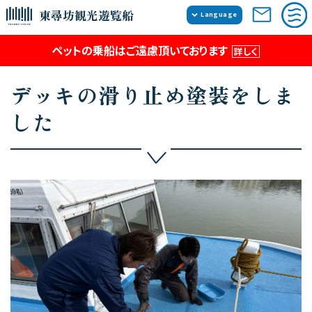
東尋坊観光遊覧船
Language
日本語
ペットの乗船はご遠慮頂いております
詳しく
English
簡体中文
デッキの滑り止め塗装をしま
繁体中文
した