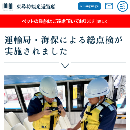
東尋坊観光遊覧船
Language
日本語
ペットの乗船はご遠慮頂いております
詳しく
English
簡体中文
運輸局・海保による総点検が
繁体中文
実施されました