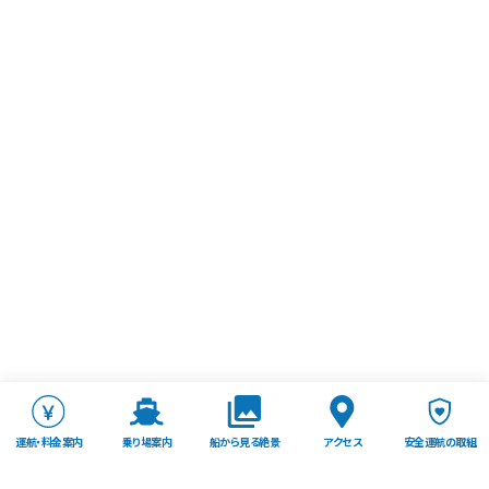
運航・料金案内
乗り場案内
船から見る絶景
アクセス
安全運航の取組
TOP