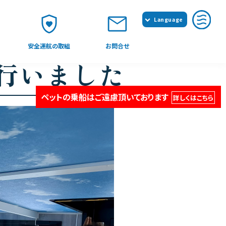
Language
日本語
安全運航の取組
お問合せ
English
簡体中文
行いました
繁体中文
ペットの乗船はご遠慮頂いております
詳しくはこちら